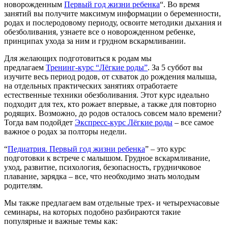
новорожденным
Первый год жизни ребенка
“. Во время
занятий вы получите максимум информации о беременности,
родах и послеродовому периоду, освоите методики дыхания и
обезболивания, узнаете все о новорожденном ребенке,
принципах ухода за ним и грудном вскармливании.
Для желающих подготовиться к родам мы
предлагаем
Тренинг-курс “Лёгкие роды”
. За 5 суббот вы
изучите весь период родов, от схваток до рождения малыша,
на отдельных практических занятиях отработаете
естественные техники обезболивания. Этот курс идеально
подходит для тех, кто рожает впервые, а также для повторно
родящих. Возможно, до родов осталось совсем мало времени?
Тогда вам подойдет
Экспресс-курс Лёгкие роды
– все самое
важное о родах за полторы недели.
“
Педиатрия. Первый год жизни ребенка
” – это курс
подготовки к встрече с малышом. Грудное вскармливание,
уход, развитие, психология, безопасность, грудничковое
плавание, зарядка – все, что необходимо знать молодым
родителям.
Мы также предлагаем вам отдельные трех- и четырехчасовые
семинары, на которых подобно разбираются такие
популярные и важные темы как: