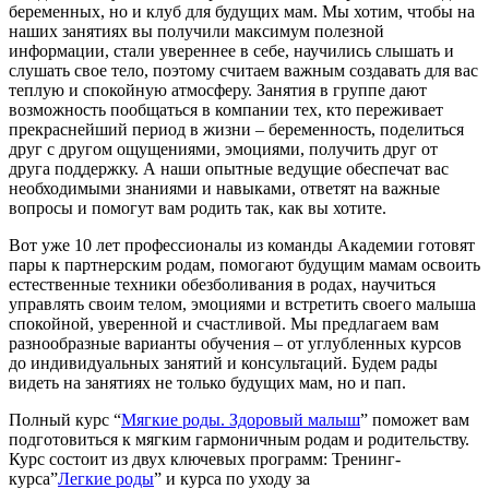
беременных, но и клуб для будущих мам. Мы хотим, чтобы на
наших занятиях вы получили максимум полезной
информации, стали увереннее в себе, научились слышать и
слушать свое тело, поэтому считаем важным создавать для вас
теплую и спокойную атмосферу. Занятия в группе дают
возможность пообщаться в компании тех, кто переживает
прекраснейший период в жизни – беременность, поделиться
друг с другом ощущениями, эмоциями, получить друг от
друга поддержку. А наши опытные ведущие обеспечат вас
необходимыми знаниями и навыками, ответят на важные
вопросы и помогут вам родить так, как вы хотите.
Вот уже 10 лет профессионалы из команды Академии готовят
пары к партнерским родам, помогают будущим мамам освоить
естественные техники обезболивания в родах, научиться
управлять своим телом, эмоциями и встретить своего малыша
спокойной, уверенной и счастливой. Мы предлагаем вам
разнообразные варианты обучения – от углубленных курсов
до индивидуальных занятий и консультаций. Будем рады
видеть на занятиях не только будущих мам, но и пап.
Полный курс “
Мягкие роды. Здоровый малыш
” поможет вам
подготовиться к мягким гармоничным родам и родительству.
Курс состоит из двух ключевых программ: Тренинг-
курса”
Легкие роды
” и курса по уходу за